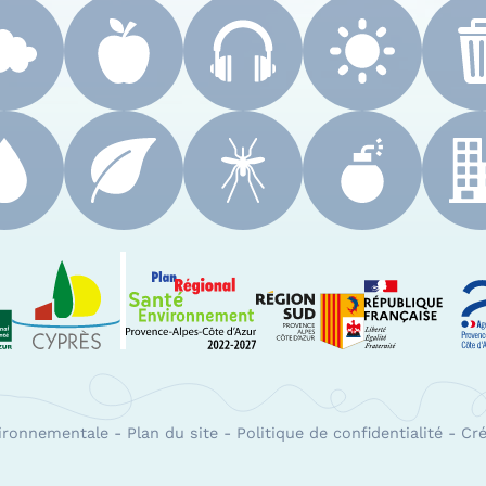
 Paca
Le Cyprès
PRSE Paca
Région Sud Provenc
A
vironnementale
-
Plan du site
-
Politique de confidentialité
-
Cré