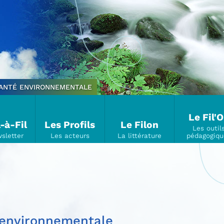
SANTÉ ENVIRONNEMENTALE
Le Fil'
l-à-Fil
Les Profils
Le Filon
é environnementale