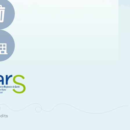
e-Alpes-Côte d'Azur
RS Paca
dits