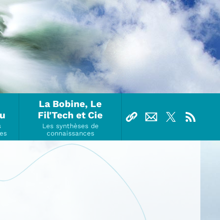
La Bobine, Le
Ou
Fil'Tech et Cie