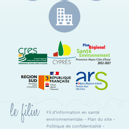
CRES Paca
Le Cyprès
PRSE Paca
Région Sud Provence-Alpes-Côte d'Azur
ARS Paca
Fil d’information en santé
environnementale
-
Plan du site
-
Politique de confidentialité
-