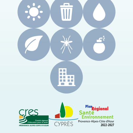
CRES Paca
Le Cyprès
PRSE Paca
Région Sud Provence-Alpes-Côte d'Azur
ARS Paca