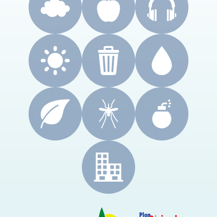
CRES Paca
Le Cyprès
PRSE Paca