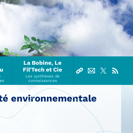
La Bobine, Le
Ou
Fil'Tech et Cie
anté environnementale