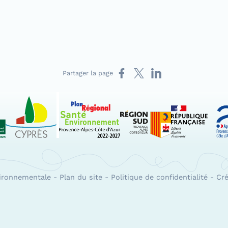
Partager sur Facebook
Partager sur X
Partager sur LinkedIn
Partager la page
 Paca
Le Cyprès
PRSE Paca
Région Sud Provenc
A
vironnementale
-
Plan du site
-
Politique de confidentialité
-
Cré