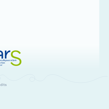
e-Alpes-Côte d'Azur
RS Paca
dits