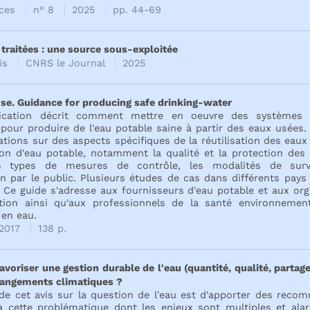
rces
n° 8
2025
pp. 44-69
traitées : une source sous-exploitée
ïs
CNRS le Journal
2025
se. Guidance for producing safe drinking-water
lication décrit comment mettre en oeuvre des systèmes 
pour produire de l'eau potable saine à partir des eaux usées. 
tions sur des aspects spécifiques de la réutilisation des eau
ion d'eau potable, notamment la qualité et la protection des
es types de mesures de contrôle, les modalités de surve
on par le public. Plusieurs études de cas dans différents pay
. Ce guide s'adresse aux fournisseurs d'eau potable et aux or
tion ainsi qu'aux professionnels de la santé environnemen
 en eau.
2017
138 p.
oriser une gestion durable de l'eau (quantité, qualité, partag
hangements climatiques ?
 de cet avis sur la question de l'eau est d'apporter des reco
à cette problématique dont les enjeux sont multiples et ala