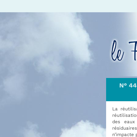
N° 44
La réutili
réutilisat
des eaux 
résiduaire
n’impacte p