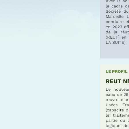
Avec le so
le cadre d
Société du
Marseille 
conduire et
en 2023 af
de la réut
(REUT) en r
LA SUITE)
LE PROFIL
REUT Ni
Le nouveau
eaux de 26
œuvre d'un
Usées Tra
(capacité 
le traite
partie du 
logique de