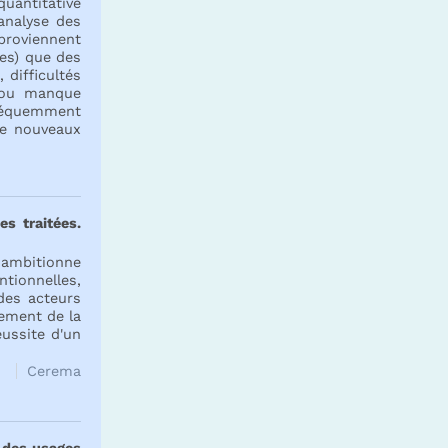
quantitative
'analyse des
 proviennent
nes) que des
 difficultés
e ou manque
fréquemment
 de nouveaux
es traitées.
 ambitionne
ntionnelles,
des acteurs
pement de la
éussite d'un
)
Cerema