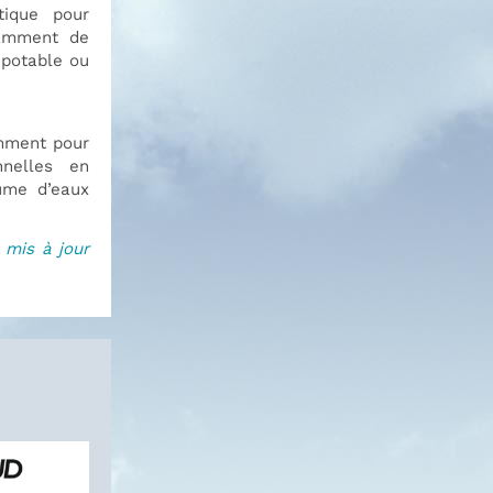
tique pour
tamment de
 potable ou
mment pour
nnelles en
lume d’eaux
 mis à jour