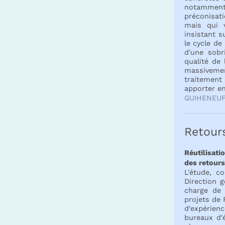
notammen
préconisati
mais qui 
insistant 
le cycle de
d'une sobr
qualité de 
massiveme
traitement 
apporter en
GUIHENEUF
Retour
Réutilisati
des retours
L'étude, c
Direction 
charge de 
projets de 
d'expérienc
bureaux d'é