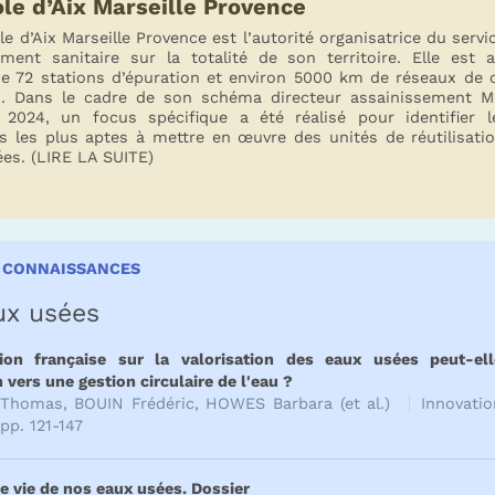
le d’Aix Marseille Provence
e d’Aix Marseille Provence est l’autorité organisatrice du servi
ement sanitaire sur la totalité de son territoire. Elle est 
de 72 stations d’épuration et environ 5000 km de réseaux de c
. Dans le cadre de son schéma directeur assainissement Mé
n 2024, un focus spécifique a été réalisé pour identifier l
ns les plus aptes à mettre en œuvre des unités de réutilisati
ées. (LIRE LA SUITE)
S CONNAISSANCES
ux usées
tion française sur la valorisation des eaux usées peut-ell
n vers une gestion circulaire de l'eau ?
homas, BOUIN Frédéric, HOWES Barbara (et al.)
Innovati
pp. 121-147
 vie de nos eaux usées. Dossier