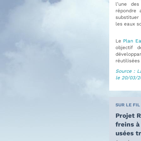
l’une des
répondre 
substituer
les eaux s
Le
Plan Ea
objectif 
développan
réutilisées
Source : L
le 20/03/2
SUR LE FIL
Projet 
freins à
usées t