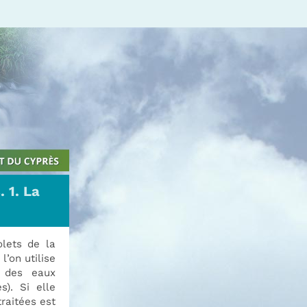
 1. La
olets de la
’on utilise
t des eaux
s). Si elle
traitées est