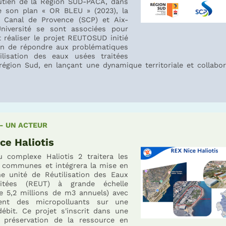
utien de la Région SUD-PACA, dans
e son plan « OR BLEU » (2023), la
 Canal de Provence (SCP) et Aix-
Université se sont associées pour
 réaliser le projet REUTOSUD initié
in de répondre aux problématiques
ilisation des eaux usées traitées
égion Sud, en lançant une dynamique territoriale et collabor
 - UN ACTEUR
ce Haliotis
 complexe Haliotis 2 traitera les
 communes et intégrera la mise en
e unité de Réutilisation des Eaux
itées (REUT) à grande échelle
de 5,2 millions de m3 annuels) avec
ment des micropolluants sur une
débit. Ce projet s'inscrit dans une
 préservation de la ressource en