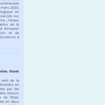
ombreuses
n mars 2023,
logique en
ssances sur
ne ; l'enjeu
ation de la
é d'investir
tion et de
liorations à
ultés. Etude
 sein de la
inistère en
ées par les
 des retours
s de l'Etat,
ctés en deux