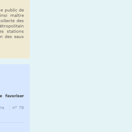
ce public de
ainsi maître
ollecte des
tropolitain
es stations
on des eaux
e favoriser
ons
n° 79