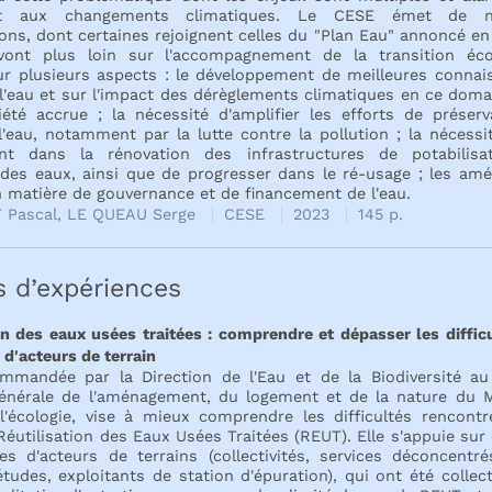
t aux changements climatiques. Le CESE émet de n
ons, dont certaines rejoignent celles du "Plan Eau" annoncé e
vont plus loin sur l'accompagnement de la transition éco
sur plusieurs aspects : le développement de meilleures connai
 l'eau et sur l'impact des dérèglements climatiques en ce domai
iété accrue ; la nécessité d'amplifier les efforts de préserv
l'eau, notamment par la lutte contre la pollution ; la nécessit
nt dans la rénovation des infrastructures de potabilisa
des eaux, ainsi que de progresser dans le ré-usage ; les amé
 matière de gouvernance et de financement de l'eau.
 Pascal, LE QUEAU Serge
CESE
2023
145 p.
s d’expériences
on des eaux usées traitées : comprendre et dépasser les diffic
 d'acteurs de terrain
ommandée par la Direction de l'Eau et de la Biodiversité au
générale de l'aménagement, du logement et de la nature du M
l'écologie, vise à mieux comprendre les difficultés rencontr
Réutilisation des Eaux Usées Traitées (REUT). Elle s'appuie sur
es d'acteurs de terrains (collectivités, services déconcentré
tudes, exploitants de station d'épuration), qui ont été colle