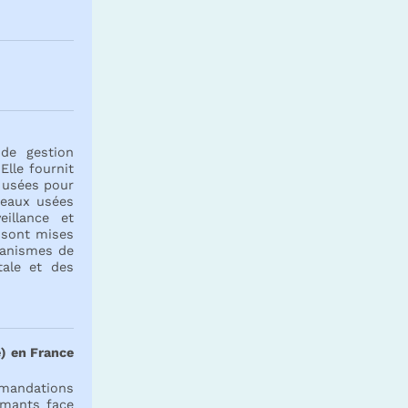
de gestion
Elle fournit
x usées pour
 eaux usées
illance et
s sont mises
ganismes de
tale et des
e) en France
mmandations
rmants face