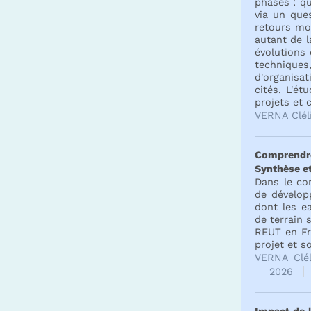
phases : qu
via un ques
retours mon
autant de l
évolutions 
techniques
d'organisa
cités. L'ét
projets et 
VERNA Clél
Comprendre 
Synthèse et
Dans le co
de développ
dont les e
de terrain 
REUT en Fra
projet et s
VERNA Clé
2026