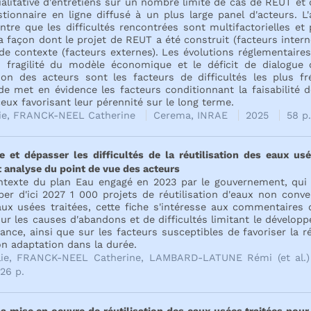
alitative d'entretiens sur un nombre limité de cas de REUT et 
tionnaire en ligne diffusé à un plus large panel d'acteurs. L
tre que les difficultés rencontrées sont multifactorielles et
a façon dont le projet de REUT a été construit (facteurs inter
de contexte (facteurs externes). Les évolutions réglementaires,
, fragilité du modèle économique et le déficit de dialogu
tion des acteurs sont les facteurs de difficultés les plus 
ude met en évidence les facteurs conditionnant la faisabilité
ceux favorisant leur pérennité sur le long terme.
ie, FRANCK-NEEL Catherine
Cerema, INRAE
2025
58 p.
et dépasser les difficultés de la réutilisation des eaux usé
 analyse du point de vue des acteurs
ntexte du plan Eau engagé en 2023 par le gouvernement, qui
er d'ici 2027 1 000 projets de réutilisation d'eaux non conve
aux usées traitées, cette fiche s'intéresse aux commentaires 
sur les causes d'abandons et de difficultés limitant le dévelop
nce, ainsi que sur les facteurs susceptibles de favoriser la r
on adaptation dans la durée.
lie, FRANCK-NEEL Catherine, LAMBARD-LATUNE Rémi (et al.
26 p.