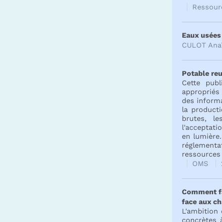
Ressou
Eaux usées 
CULOT Ana
Potable reu
Cette pub
appropriés 
des informa
la product
brutes, l
l'acceptati
en lumière
réglementa
ressources
OMS
Comment fav
face aux c
L'ambition
concrètes 