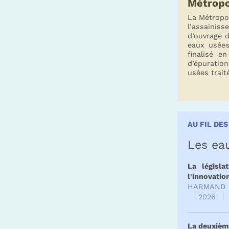
Métropo
La Métropol
l’assainiss
d’ouvrage 
eaux usées
finalisé e
d’épuratio
usées trait
AU FIL DE
Les ea
La législa
l'innovatio
HARMAND T
2026
La deuxième