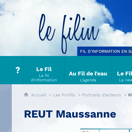
Le filin
FIL D’INFORMATION EN 
Le Fil
Au Fil de l'eau
Le Fi
Accueil
Les Profils
Portraits d'acteurs
R
REUT Maussanne