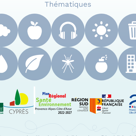
Thématiques
 Paca
Le Cyprès
PRSE Paca
Région Sud Provenc
A