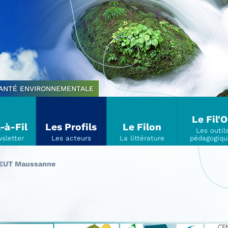
SANTÉ ENVIRONNEMENTALE
Le Fil'
l-à-Fil
Les Profils
Le Filon
EUT Maussanne