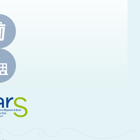
e-Alpes-Côte d'Azur
RS Paca