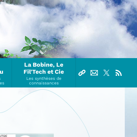
La Bobine, Le
Ou
Fil'Tech et Cie