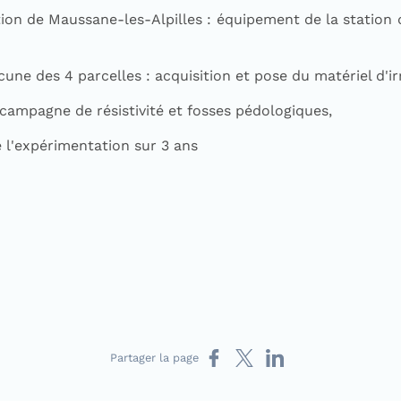
tion de Maussane-les-Alpilles : équipement de la station d'
acune des 4 parcelles : acquisition et pose du matériel d'ir
campagne de résistivité et fosses pédologiques,
 l'expérimentation sur 3 ans
Partager sur Facebook
Partager sur X
Partager sur LinkedIn
Partager la page