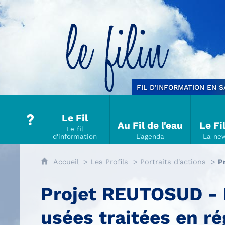
Le filin
FIL D’INFORMATION EN 
Le Fil
Au Fil de l'eau
Le Fi
Accueil
Les Profils
Portraits d'actions
Pr
Projet REUTOSUD - Le
usées traitées en r