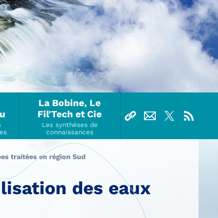
La Bobine, Le
Ou
Fil'Tech et Cie
ées traitées en région Sud
ilisation des eaux