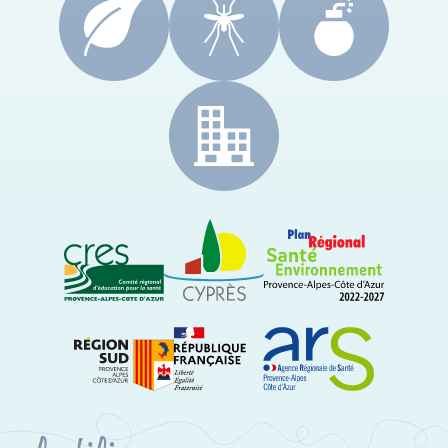
CRES Paca
Le Cyprès
PRSE Paca
Région Sud Provence-Alpes-Côte d'Azur
ARS Paca