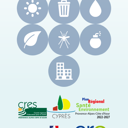
CRES Paca
Le Cyprès
PRSE Paca
Région Sud Provence-Alpes-Côte d'Azur
ARS Paca