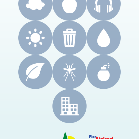
CRES Paca
Le Cyprès
PRSE Paca