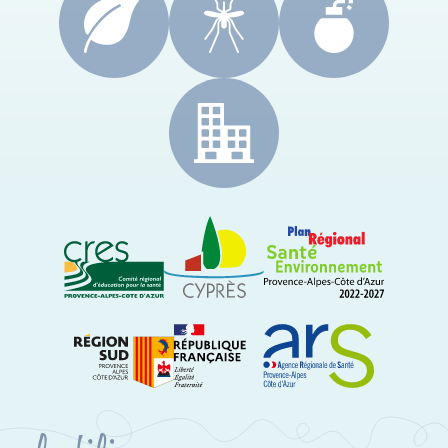
CRES Paca
Le Cyprès
PRSE Paca
Région Sud Provence-Alpes-Côte d'Azur
ARS Paca