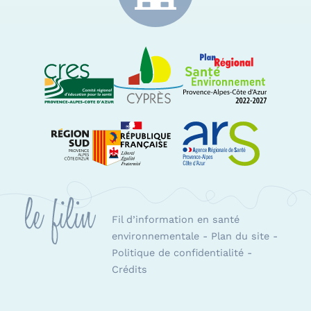
CRES Paca
Le Cyprès
PRSE Paca
Région Sud Provence-Alpes-Côte d'Azur
ARS Paca
Fil d’information en santé
environnementale
-
Plan du site
-
Politique de confidentialité
-
Crédits