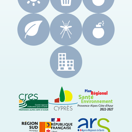
CRES Paca
Le Cyprès
PRSE Paca
Région Sud Provence-Alpes-Côte d'Azur
ARS Paca