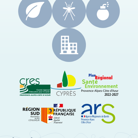
CRES Paca
Le Cyprès
PRSE Paca
Région Sud Provence-Alpes-Côte d'Azur
ARS Paca