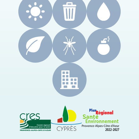
CRES Paca
Le Cyprès
PRSE Paca
Région Sud Provence-Alpes-Côte d'Azur
ARS Paca