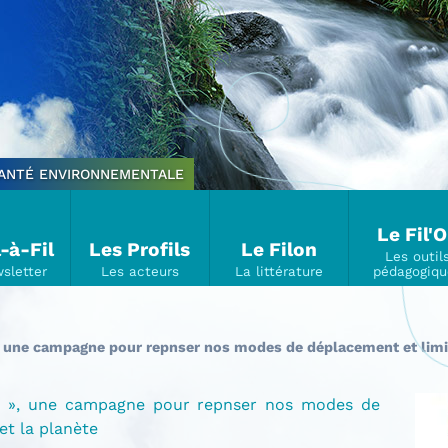
SANTÉ ENVIRONNEMENTALE
Le Fil'
l-à-Fil
Les Profils
Le Filon
, une campagne pour repnser nos modes de déplacement et limite
s" », une campagne pour repnser nos modes de
et la planète