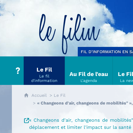
Le filin
FIL D’INFORMATION EN 
Le Fil
Au Fil de l'eau
Le Fi
Accueil
Le Fil
« Changeons d'air, changeons de mobilités" »
« Changeons d'air, changeons de mobilité
déplacement et limiter l'impact sur la santé 