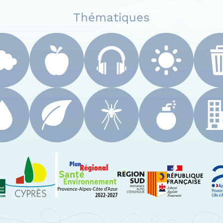
Thématiques
 Paca
Le Cyprès
PRSE Paca
Région Sud Provenc
A