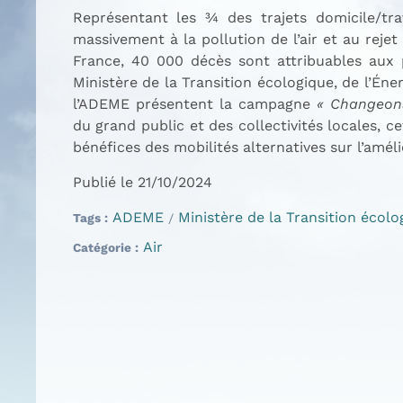
Représentant les ¾ des trajets domicile/travail, l’usage individuel de 
massivement à la pollution de l’air et au rejet d’émissions nocives. Alors que chaque année en
France, 40 000 décès sont attribuables aux p
Ministère de la Transition écologique, de l’Éne
l’ADEME présentent la campagne
« Changeons
du grand public et des collectivités locales, cette campagne vise à sensibiliser les Franç
bénéfices des mobilités alternative
Publié le 21/10/2024
ADEME
Ministère de la Transition écolo
Tags
Air
Catégorie