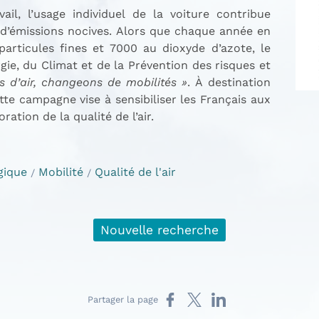
la voiture contribue
articules fines et 7000 au dioxyde d’azote, le
rgie, du Climat et de la Prévention des risques et
 d’air, changeons de mobilités »
. À destination
ais aux
s sur l’amélioration de la qualité de l’air.
gique
Mobilité
Qualité de l'air
Nouvelle recherche
Partager sur Facebook
Partager sur X
Partager sur LinkedIn
Partager la page