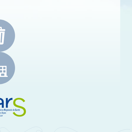
e-Alpes-Côte d'Azur
RS Paca