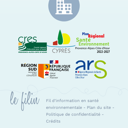
CRES Paca
Le Cyprès
PRSE Paca
Région Sud Provence-Alpes-Côte d'Azur
ARS Paca
Fil d’information en santé
environnementale
-
Plan du site
-
Politique de confidentialité
-
Crédits