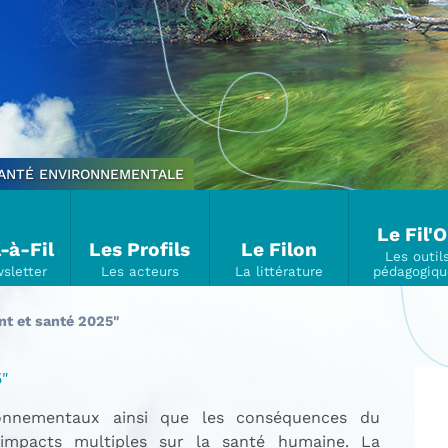
SANTÉ ENVIRONNEMENTALE
Le Fil'
l-à-Fil
Les Profils
Le Filon
nt et santé 2025"
"
ronnementaux ainsi que les conséquences du
impacts multiples sur la santé humaine. La