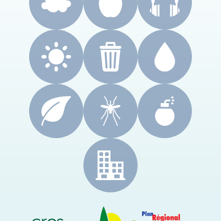
CRES Paca
Le Cyprès
PRSE Paca