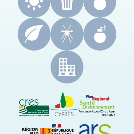
CRES Paca
Le Cyprès
PRSE Paca
Région Sud Provence-Alpes-Côte d'Azur
ARS Paca