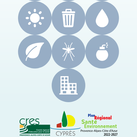
CRES Paca
Le Cyprès
PRSE Paca