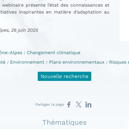
le webinaire présente l’état des connaissances et
itiatives inspirantes en matière d’adaptation au
es, 26 juin 2025
ône-Alpes
Changement climatique
nté
Environnement
Plans environnementaux
Risques 
Nouvelle recherche
Partager sur Facebook
Partager sur X
Partager sur LinkedIn
Partager la page
Thématiques