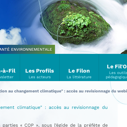
SANTÉ ENVIRONNEMENTALE
Le Fil'
l-à-Fil
Les Profils
Le Filon
tion au changement climatique" : accès au revisionnage du webi
gement climatique" : accès au revisionnage du
parties « COP », sous l’égide de la préfète de