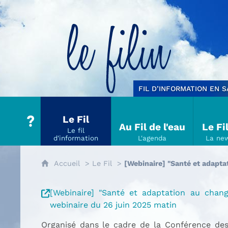
Le filin
FIL D’INFORMATION EN 
Le Fil
Au Fil de l'eau
Le Fi
Accueil
Le Fil
[Webinaire] "Santé et adapta
[Webinaire] "Santé et adaptation au chan
webinaire du 26 juin 2025 matin
Organisé dans le cadre de la Conférence des 