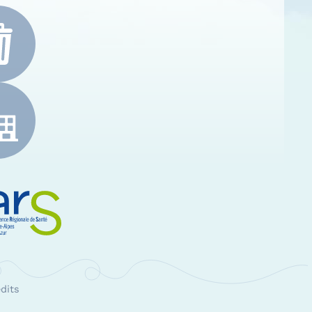
e-Alpes-Côte d'Azur
RS Paca
dits