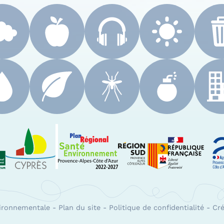
 Paca
Le Cyprès
PRSE Paca
Région Sud Provenc
A
vironnementale
-
Plan du site
-
Politique de confidentialité
-
Cré