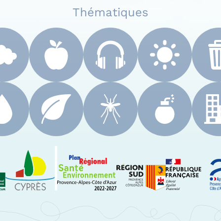
Thématiques
 Paca
Le Cyprès
PRSE Paca
Région Sud Provenc
A