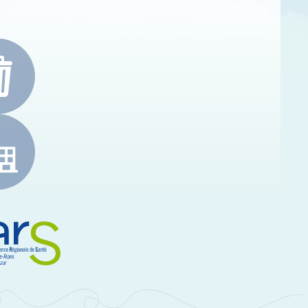
e-Alpes-Côte d'Azur
RS Paca