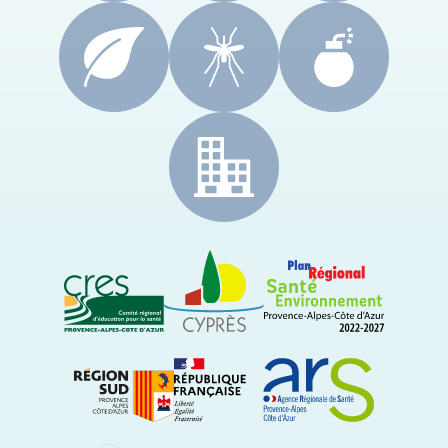
CRES Paca
Le Cyprès
PRSE Paca
Région Sud Provence-Alpes-Côte d'Azur
ARS Paca