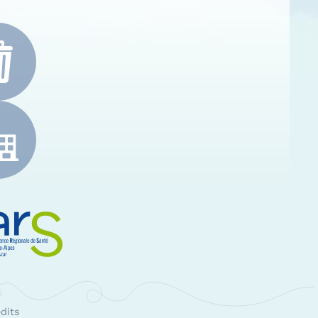
e-Alpes-Côte d'Azur
RS Paca
dits