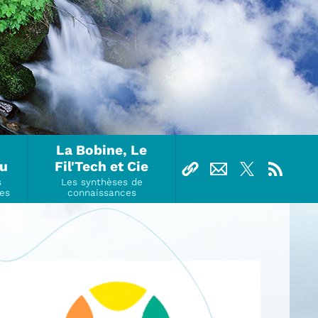
La Bobine, Le
Ou
Fil'Tech et Cie