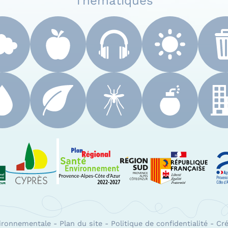
Thématiques
 Paca
Le Cyprès
PRSE Paca
Région Sud Provenc
A
vironnementale
-
Plan du site
-
Politique de confidentialité
-
Cré