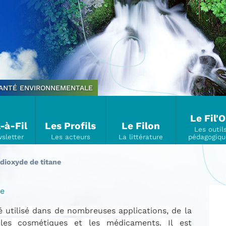
SANTÉ ENVIRONNEMENTALE
Le Fil'
l-à-Fil
Les Profils
Le Filon
 dioxyde de titane
ne
té utilisé dans de nombreuses applications, de la
 les cosmétiques et les médicaments. Il est