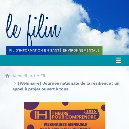
Le filin
FIL D’INFORMATION EN SANTÉ ENVIRONNEMENTALE
Accueil
Le Fil
[Webinaire] Journée nationale de la résilience : un
appel à projet ouvert à tous