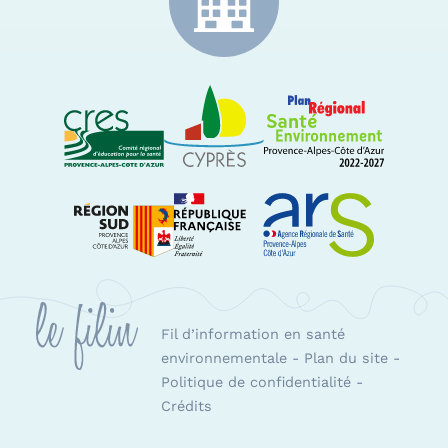
CRES Paca
Le Cyprès
PRSE Paca
Région Sud Provence-Alpes-Côte d'Azur
ARS Paca
Fil d’information en santé
environnementale
-
Plan du site
-
Politique de confidentialité
-
Crédits