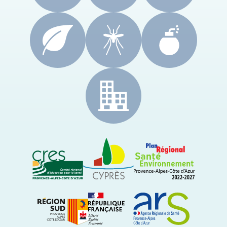
CRES Paca
Le Cyprès
PRSE Paca
Région Sud Provence-Alpes-Côte d'Azur
ARS Paca