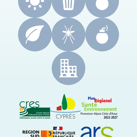
CRES Paca
Le Cyprès
PRSE Paca
Région Sud Provence-Alpes-Côte d'Azur
ARS Paca