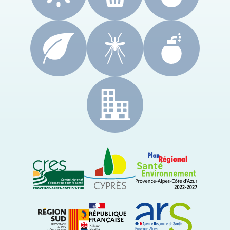
CRES Paca
Le Cyprès
PRSE Paca
Région Sud Provence-Alpes-Côte d'Azur
ARS Paca