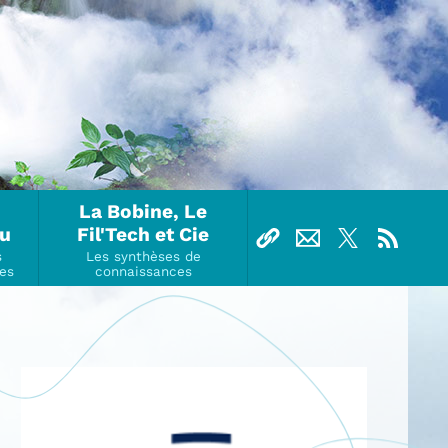
La Bobine, Le
Ou
Fil'Tech et Cie