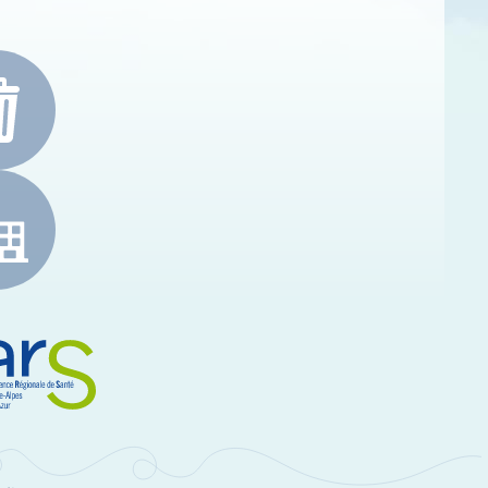
e-Alpes-Côte d'Azur
RS Paca