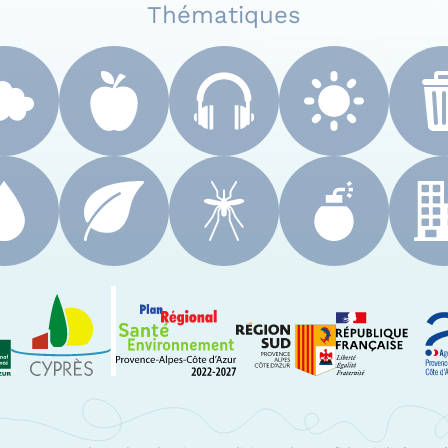
Thématiques
 Paca
Le Cyprès
PRSE Paca
Région Sud Provenc
A