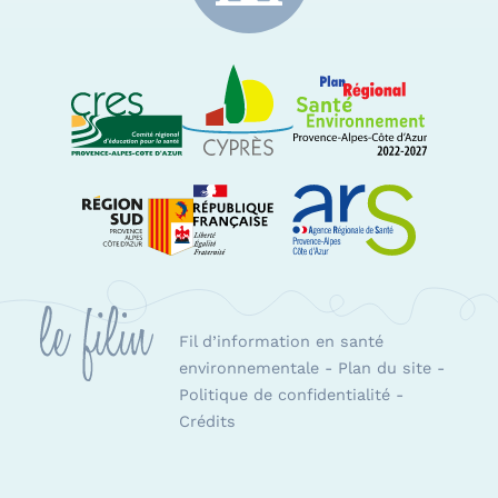
CRES Paca
Le Cyprès
PRSE Paca
Région Sud Provence-Alpes-Côte d'Azur
ARS Paca
Fil d’information en santé
environnementale
-
Plan du site
-
Politique de confidentialité
-
Crédits