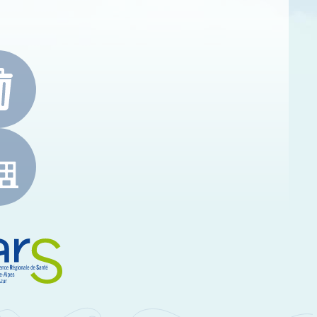
e-Alpes-Côte d'Azur
RS Paca