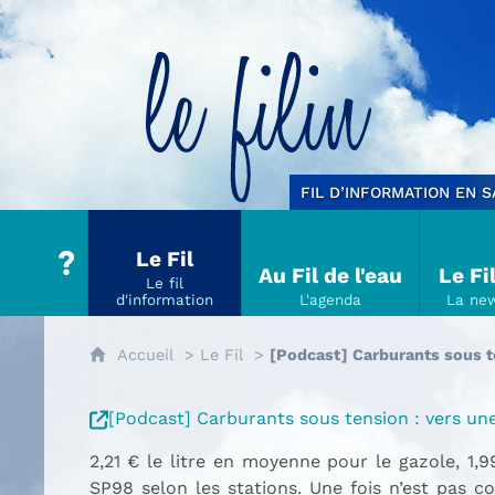
Le filin
FIL D’INFORMATION EN 
Le Fil
Au Fil de l'eau
Le Fi
Accueil
Le Fil
[Podcast] Carburants sous te
[Podcast] Carburants sous tension : vers une
2,21 € le litre en moyenne pour le gazole, 1,
SP98 selon les stations. Une fois n’est pas c