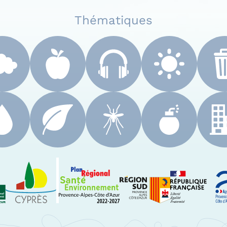
Thématiques
 Paca
Le Cyprès
PRSE Paca
Région Sud Provenc
A