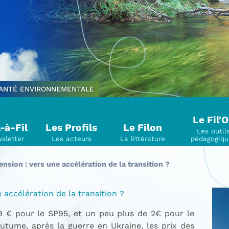
SANTÉ ENVIRONNEMENTALE
Le Fil'
l-à-Fil
Les Profils
Le Filon
nsion : vers une accélération de la transition ?
 accélération de la transition ?
99 € pour le SP95, et un peu plus de 2€ pour le
outume, après la guerre en Ukraine, les prix des