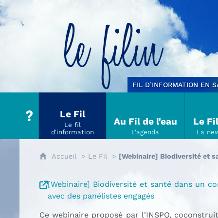
Le filin
FIL D’INFORMATION EN 
Le Fil
Au Fil de l'eau
Le Fi
Accueil
Le Fil
[Webinaire] Biodiversité et 
[Webinaire] Biodiversité et santé dans un c
avec des panélistes engagés
Ce webinaire proposé par l'INSPQ, coconstrui