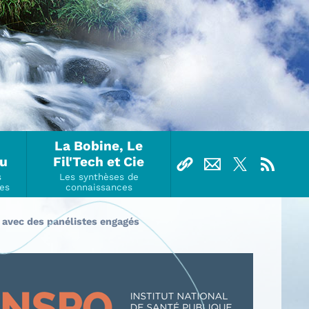
La Bobine, Le
Ou
Fil'Tech et Cie
 avec des panélistes engagés