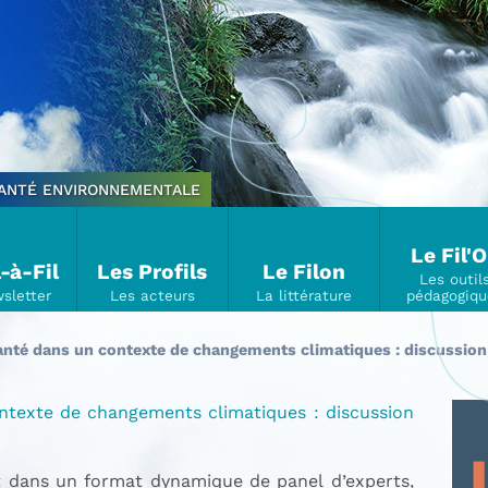
SANTÉ ENVIRONNEMENTALE
Le Fil'
l-à-Fil
Les Profils
Le Filon
santé dans un contexte de changements climatiques : discussion
ontexte de changements climatiques : discussion
t dans un format dynamique de panel d’experts,