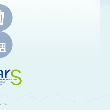
e-Alpes-Côte d'Azur
RS Paca
dits