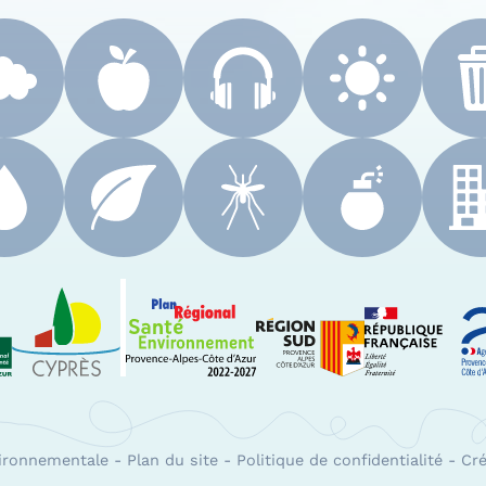
 Paca
Le Cyprès
PRSE Paca
Région Sud Provenc
A
vironnementale
-
Plan du site
-
Politique de confidentialité
-
Cré