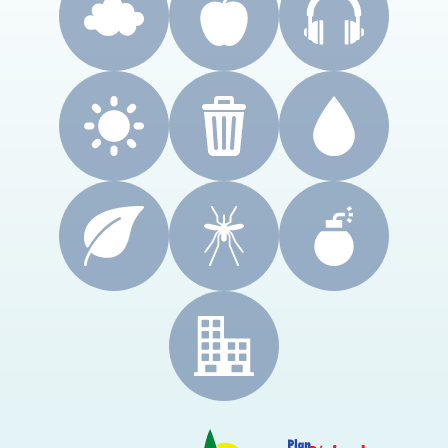
CRES Paca
Le Cyprès
PRSE Paca