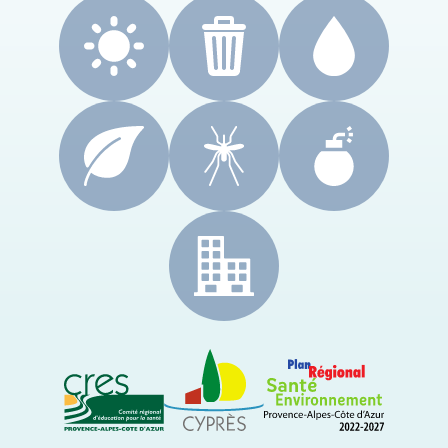
CRES Paca
Le Cyprès
PRSE Paca
Région Sud Provence-Alpes-Côte d'Azur
ARS Paca