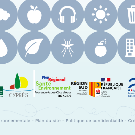
 Paca
Le Cyprès
PRSE Paca
Région Sud Provenc
A
vironnementale
-
Plan du site
-
Politique de confidentialité
-
Cré