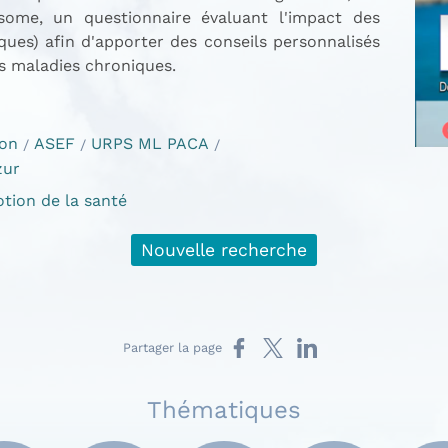
ome, un questionnaire évaluant l'impact des
iques) afin d'apporter des conseils personnalisés
s maladies chroniques.
ion
ASEF
URPS ML PACA
zur
tion de la santé
Nouvelle recherche
Partager sur Facebook
Partager sur X
Partager sur LinkedIn
Partager la page
Thématiques