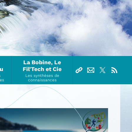
La Bobine, Le
Ou
Fil'Tech et Cie