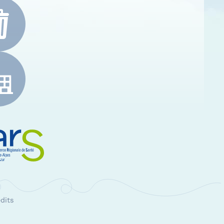
e-Alpes-Côte d'Azur
RS Paca
dits