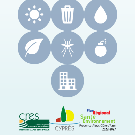
CRES Paca
Le Cyprès
PRSE Paca
Région Sud Provence-Alpes-Côte d'Azur
ARS Paca