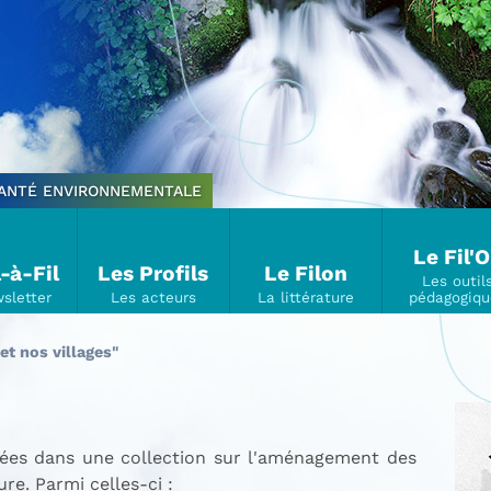
SANTÉ ENVIRONNEMENTALE
Le Fil'
l-à-Fil
Les Profils
Le Filon
et nos villages"
mées dans une collection sur l'aménagement des
ure. Parmi celles-ci :