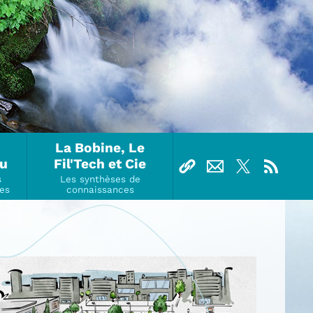
La Bobine, Le
Ou
Fil'Tech et Cie