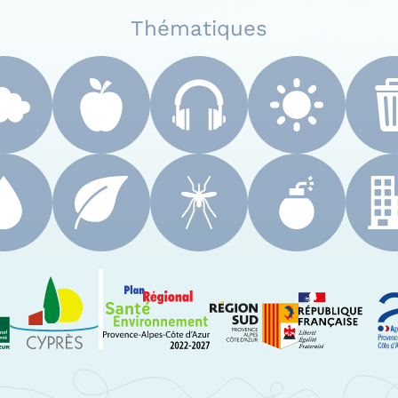
Thématiques
 Paca
Le Cyprès
PRSE Paca
Région Sud Provenc
A