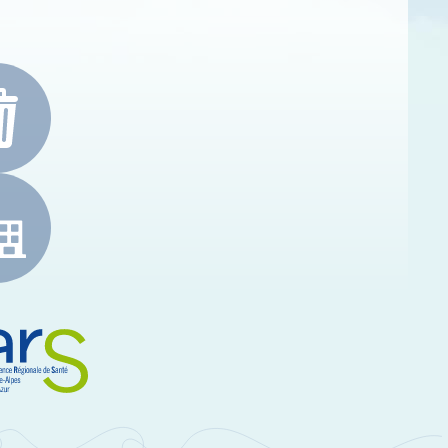
e-Alpes-Côte d'Azur
RS Paca