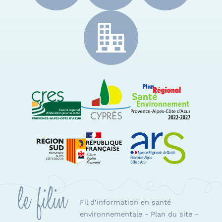
CRES Paca
Le Cyprès
PRSE Paca
Région Sud Provence-Alpes-Côte d'Azur
ARS Paca
Fil d’information en santé
environnementale
-
Plan du site
-