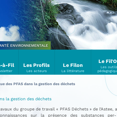
SANTÉ ENVIRONNEMENTALE
Le Fil'
l-à-Fil
Les Profils
Le Filon
que des PFAS dans la gestion des déchets
ns la gestion des déchets
ravaux du groupe de travail « PFAS Déchets » de l’Astee, 
connaissances sur la présence des substances per-