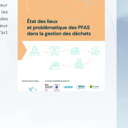
leur
 les
 des
ieux
’art