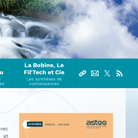
La Bobine, Le
Ou
Fil'Tech et Cie
avec
 et