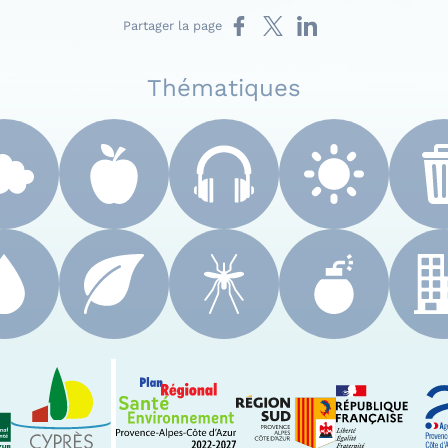
Partager sur Facebook
Partager sur X
Partager sur LinkedIn
Partager la page
Thématiques
 Paca
Le Cyprès
PRSE Paca
Région Sud Provenc
A