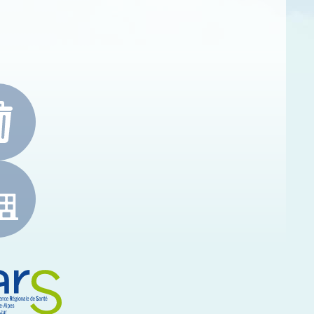
e-Alpes-Côte d'Azur
RS Paca