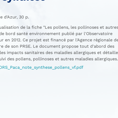
Détail du document : ORS Provence-Alpes-Côte d'Azur, 30 p.
lisation de la fiche "Les pollens, les pollinoses et autre
 de bord santé environnement publié par l'Observatoire
r en 2012. Ce projet est financé par l'Agence régionale d
re de son PRSE. Le document propose tout d'abord des
les impacts sanitaires des maladies allergiques et détaille
uivi des pollens, pollinoses et autres maladies allergiques.
/ORS_Paca_note_synthese_pollens_vf.pdf