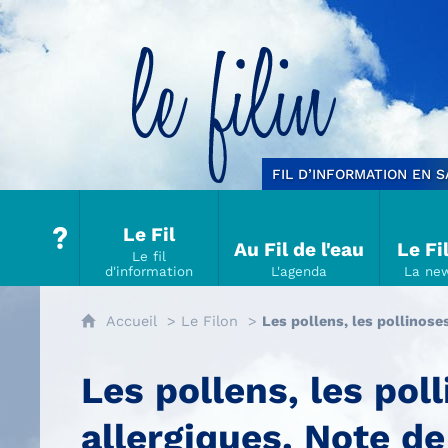
Le filin
FIL D’INFORMATION EN 
Le Fil
Au Fil de l'eau
Le Fi
Accueil
Le Filon
Les pollens, les pollinose
Les pollens, les pol
allergiques. Note d