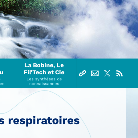
La Bobine, Le
Ou
Fil'Tech et Cie
s respiratoires