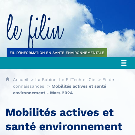
Le filin
FIL D’INFORMATION EN SANTÉ ENVIRONNEMENTALE
Accueil
La Bobine, Le Fil'Tech et Cie
Fil de
connaissances
Mobilités actives et santé
environnement - Mars 2024
Mobilités actives et
santé environnement