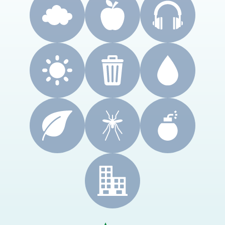
CRES Paca
Le Cyprès
PRSE Paca