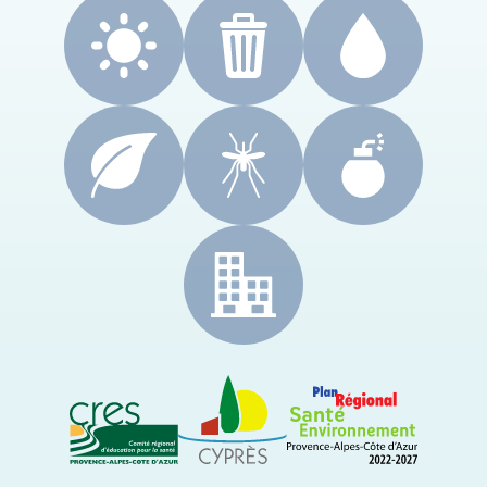
CRES Paca
Le Cyprès
PRSE Paca
Région Sud Provence-Alpes-Côte d'Azur
ARS Paca