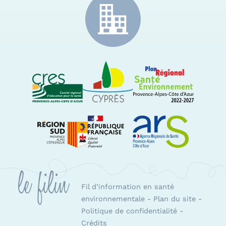
CRES Paca
Le Cyprès
PRSE Paca
Région Sud Provence-Alpes-Côte d'Azur
ARS Paca
Fil d’information en santé
environnementale
-
Plan du site
-
Politique de confidentialité
-
Crédits