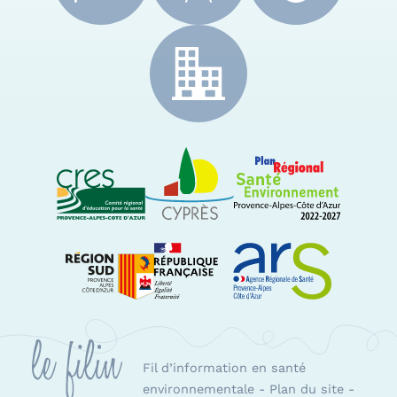
CRES Paca
Le Cyprès
PRSE Paca
Région Sud Provence-Alpes-Côte d'Azur
ARS Paca
Fil d’information en santé
environnementale
-
Plan du site
-