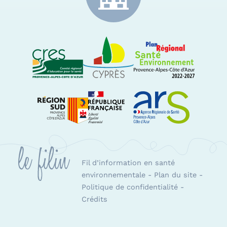
CRES Paca
Le Cyprès
PRSE Paca
Région Sud Provence-Alpes-Côte d'Azur
ARS Paca
Fil d’information en santé
environnementale
-
Plan du site
-
Politique de confidentialité
-
Crédits